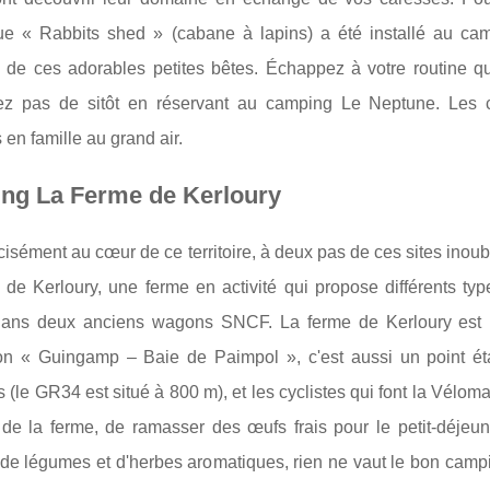
ue « Rabbits shed » (cabane à lapins) a été installé au cam
n de ces adorables petites bêtes. Échappez à votre routine q
rez pas de sitôt en réservant au camping Le Neptune. Les c
en famille au grand air.
ng La Ferme de Kerloury
cisément au cœur de ce territoire, à deux pas de ces sites inoubl
 de Kerloury, une ferme en activité qui propose différents t
 dans deux anciens wagons SNCF. La ferme de Kerloury est u
ion « Guingamp – Baie de Paimpol », c'est aussi un point ét
 (le GR34 est situé à 800 m), et les cyclistes qui font la Véloma
de la ferme, de ramasser des œufs frais pour le petit-déjeun
 de légumes et d'herbes aromatiques, rien ne vaut le bon campi