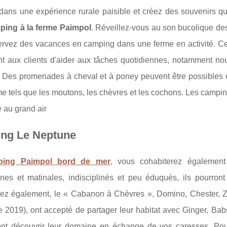
ans une expérience rurale paisible et créez des souvenirs qui
ping à la ferme Paimpol
. Réveillez-vous au son bucolique des
ervez des vacances en camping dans une ferme en activité. Ce
t aux clients d'aider aux tâches quotidiennes, notamment nour
 Des promenades à cheval et à poney peuvent être possibles e
me tels que les moutons, les chèvres et les cochons. Les campi
e au grand air
ng Le Neptune
ping Paimpol bord de mer
, vous cohabiterez également
nnes et matinales, indisciplinés et peu éduqués, ils pourron
rez également, le « Cabanon à Chèvres », Domino, Chester, Zig
2019), ont accepté de partager leur habitat avec Ginger, Babs 
ont découvrir leur domaine en échange de vos caresses. Pour 