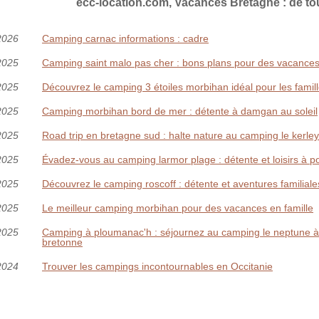
ecc-location.com, Vacances Bretagne : de to
2026
Camping carnac informations : cadre
2025
Camping saint malo pas cher : bons plans pour des vacances
2025
Découvrez le camping 3 étoiles morbihan idéal pour les famil
2025
Camping morbihan bord de mer : détente à damgan au soleil
2025
Road trip en bretagne sud : halte nature au camping le kerle
2025
Évadez-vous au camping larmor plage : détente et loisirs à p
2025
Découvrez le camping roscoff : détente et aventures familiale
2025
Le meilleur camping morbihan pour des vacances en famille
2025
Camping à ploumanac'h : séjournez au camping le neptune 
bretonne
2024
Trouver les campings incontournables en Occitanie