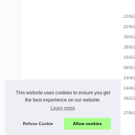
22/5/
22/6/
30/5/
28/5/
15/5/
06/5/
19/4/
14/4/
This website uses cookies to ensure you get
26/2/
the best experience on our website.
Learn more
27/6/
Refuse Cookie
Allow cookies
© 2026
Ecc-location.com
|
Plan du site
|
Cookies Policy