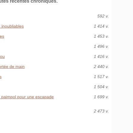
utes récentes chroniques.
592 v.
 inoubliables
1 414 v.
les
1 453 v.
1 496 v.
you
1 416 v.
ortée de main
2 440 v.
s
1 517 v.
1 504 v.
à paimpol pour une escapade
1 699 v.
2 473 v.