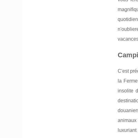
magnifiq
quotidie
n'oublie
vacances 
Campi
C'est pré
la Ferme
insolite
destinat
douaniers
animaux 
luxuriant