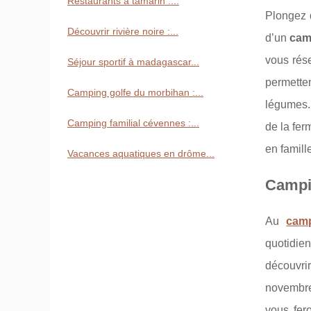
Restaurants à tamarin :...
Plongez d
Découvrir rivière noire :...
d’un
cam
vous rés
Séjour sportif à madagascar...
permetten
Camping golfe du morbihan :...
légumes.
Camping familial cévennes :...
de la fer
en famill
Vacances aquatiques en drôme...
Campi
Au
cam
quotidie
découvri
novembre 
vous fer