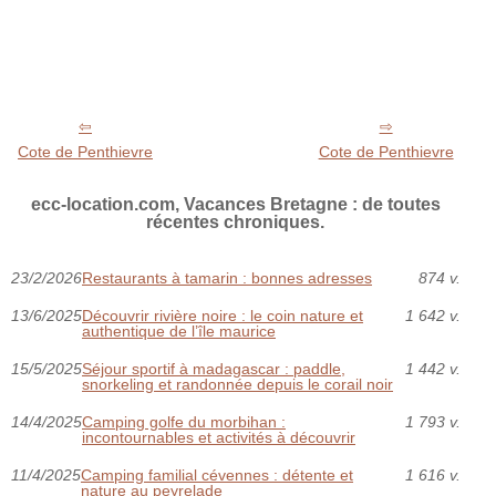
Cote de Penthievre
Cote de Penthievre
ecc-location.com, Vacances Bretagne : de toutes
récentes chroniques.
23/2/2026
Restaurants à tamarin : bonnes adresses
874 v.
13/6/2025
Découvrir rivière noire : le coin nature et
1 642 v.
authentique de l’île maurice
15/5/2025
Séjour sportif à madagascar : paddle,
1 442 v.
snorkeling et randonnée depuis le corail noir
14/4/2025
Camping golfe du morbihan :
1 793 v.
incontournables et activités à découvrir
11/4/2025
Camping familial cévennes : détente et
1 616 v.
nature au peyrelade