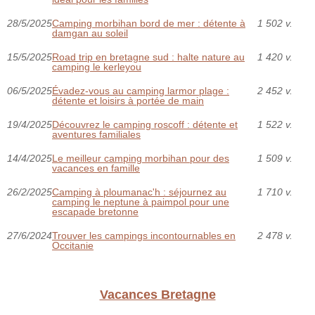
28/5/2025
Camping morbihan bord de mer : détente à
1 502 v.
damgan au soleil
15/5/2025
Road trip en bretagne sud : halte nature au
1 420 v.
camping le kerleyou
06/5/2025
Évadez-vous au camping larmor plage :
2 452 v.
détente et loisirs à portée de main
19/4/2025
Découvrez le camping roscoff : détente et
1 522 v.
aventures familiales
14/4/2025
Le meilleur camping morbihan pour des
1 509 v.
vacances en famille
26/2/2025
Camping à ploumanac'h : séjournez au
1 710 v.
camping le neptune à paimpol pour une
escapade bretonne
27/6/2024
Trouver les campings incontournables en
2 478 v.
Occitanie
Vacances Bretagne