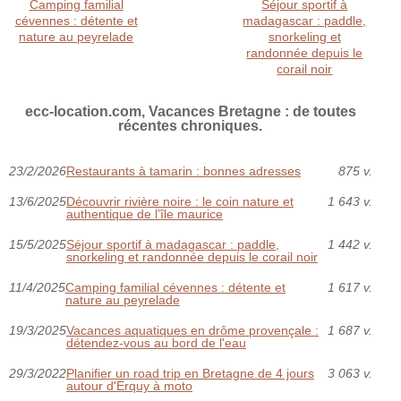
Camping familial
Séjour sportif à
cévennes : détente et
madagascar : paddle,
nature au peyrelade
snorkeling et
randonnée depuis le
corail noir
ecc-location.com, Vacances Bretagne : de toutes
récentes chroniques.
23/2/2026
Restaurants à tamarin : bonnes adresses
875 v.
13/6/2025
Découvrir rivière noire : le coin nature et
1 643 v.
authentique de l’île maurice
15/5/2025
Séjour sportif à madagascar : paddle,
1 442 v.
snorkeling et randonnée depuis le corail noir
11/4/2025
Camping familial cévennes : détente et
1 617 v.
nature au peyrelade
19/3/2025
Vacances aquatiques en drôme provençale :
1 687 v.
détendez-vous au bord de l'eau
29/3/2022
Planifier un road trip en Bretagne de 4 jours
3 063 v.
autour d'Erquy à moto